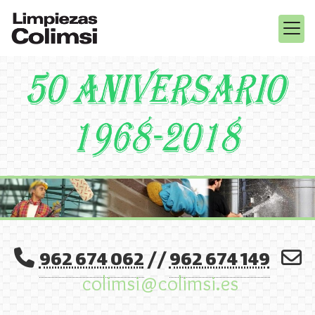
962 674 062
//
962 674 149
colimsi
colimsi.es