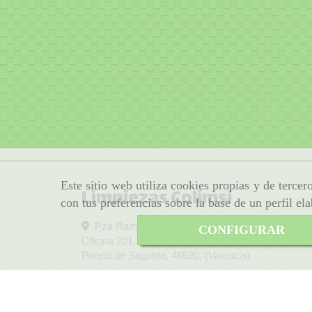
Este sitio web utiliza cookies propias y de terce
Limpiezas Colimsi
con tus preferencias sobre la base de un perfil el
Pza Ramón de la Sota S/N, Galería comercial.
CONFIGURAR
Oficina 201,
Puerto de Sagunto
,
46520
,
(Valencia)
962674062
colimsi
colimsi.es