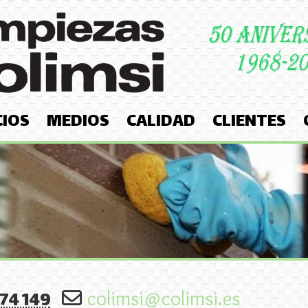
CIOS
MEDIOS
CALIDAD
CLIENTES
74 149
colimsi
colimsi.es