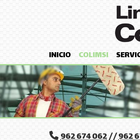
INICIO
COLIMSI
SERVI
962 674 062
//
962 6