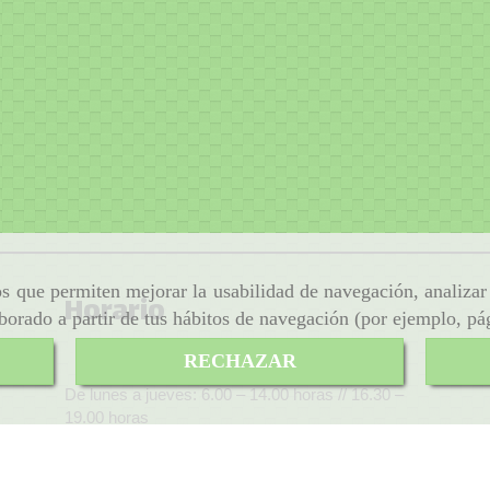
ros que permiten mejorar la usabilidad de navegación, analiza
Horario
aborado a partir de tus hábitos de navegación (por ejemplo, pá
Horario de oficina:
RECHAZAR
De lunes a jueves: 6.00 – 14.00 horas // 16.30 –
19.00 horas
Viernes: 6.00 – 14.00 horas
El horario de trabajo se adapta a las necesidades
de cada cliente